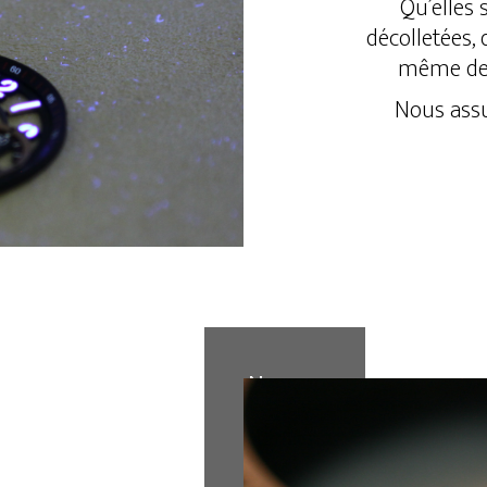
Qu’elles 
décolletées,
même d
Nous assu
Nos
différents
métiers
à votre