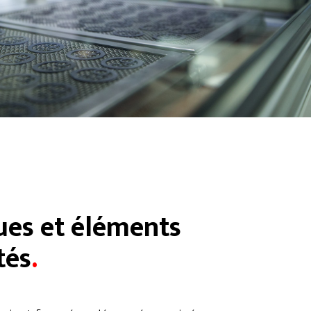
ues et éléments
tés
.