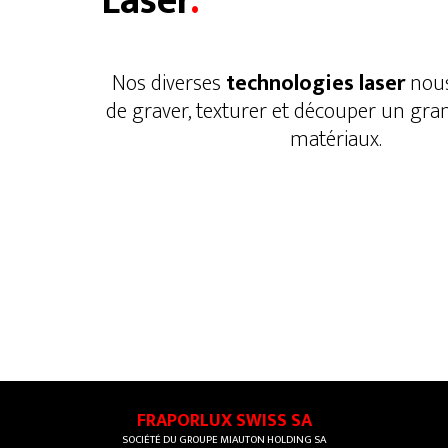
Laser
.
Nos diverses
technologies laser
nous
de graver, texturer et découper un gr
matériaux.
FRAPORLUX SWISS SA
SOCIÉTÉ DU GROUPE MIAUTON HOLDING SA