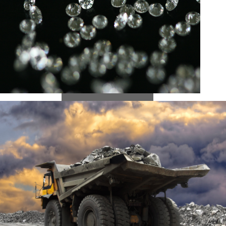
Fraporlux Swiss SA
favorise des
pratiques éthiques
et responsables.